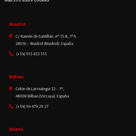
Madrid
C/ Ramón de Santillán, nº 15-B, 1ºA.
28016 – Madrid (Madrid). España
(+34) 913 835 313
Bilbao
Colón de Larreategui 32 – 1º,
48008 Bilbao (Vizcaya). España
(+34) 94 479 29 27
Miami