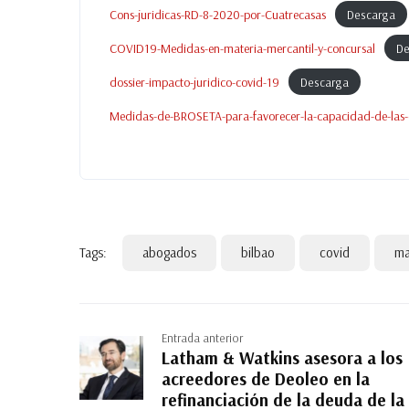
Cons-juridicas-RD-8-2020-por-Cuatrecasas
Descarga
COVID19-Medidas-en-materia-mercantil-y-concursal
De
dossier-impacto-juridico-covid-19
Descarga
Medidas-de-BROSETA-para-favorecer-la-capacidad-de-las-em
Tags:
abogados
bilbao
covid
ma
Entrada anterior
Latham & Watkins asesora a los
acreedores de Deoleo en la
refinanciación de la deuda de la